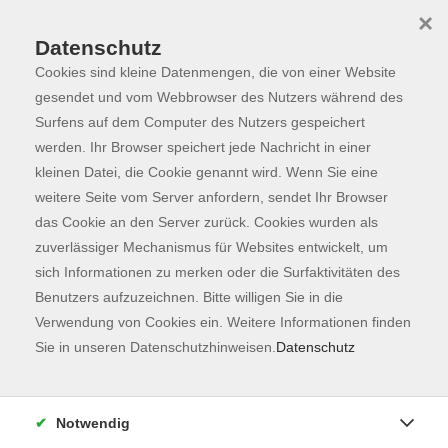
×
Datenschutz
Cookies sind kleine Datenmengen, die von einer Website
Skip to main content
You are here:
Programm
gesendet und vom Webbrowser des Nutzers während des
Surfens auf dem Computer des Nutzers gespeichert
werden. Ihr Browser speichert jede Nachricht in einer
kleinen Datei, die Cookie genannt wird. Wenn Sie eine
Der Kurs konnte nicht gefunden werden.
weitere Seite vom Server anfordern, sendet Ihr Browser
das Cookie an den Server zurück. Cookies wurden als
zuverlässiger Mechanismus für Websites entwickelt, um
Kontaktformular
sich Informationen zu merken oder die Surfaktivitäten des
Impressum
Benutzers aufzuzeichnen. Bitte willigen Sie in die
AGB
Verwendung von Cookies ein. Weitere Informationen finden
Sie in unseren Datenschutzhinweisen.
Datenschutz
Datenschutzerklärung
Sitemap
Widerruf
Notwendig