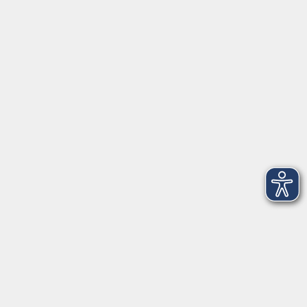
Asamgebäude Innenhof
Marienplatz 7b
85354 Freising
Raum