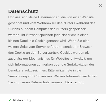
×
Datenschutz
Cookies sind kleine Datenmengen, die von einer Website
Skip to main content
You are here:
Programm
gesendet und vom Webbrowser des Nutzers während des
Surfens auf dem Computer des Nutzers gespeichert
werden. Ihr Browser speichert jede Nachricht in einer
kleinen Datei, die Cookie genannt wird. Wenn Sie eine
weitere Seite vom Server anfordern, sendet Ihr Browser
das Cookie an den Server zurück. Cookies wurden als
zuverlässiger Mechanismus für Websites entwickelt, um
sich Informationen zu merken oder die Surfaktivitäten des
Benutzers aufzuzeichnen. Bitte willigen Sie in die
Sie sind hier:
Verwendung von Cookies ein. Weitere Informationen finden
Kunst & Kultur
Unbekannte Heimat
Sie in unseren Datenschutzhinweisen.
Datenschutz
Altstadtrundgang
Notwendig
In Zusammenarbeit mit der Touristinfo Stadt Freising