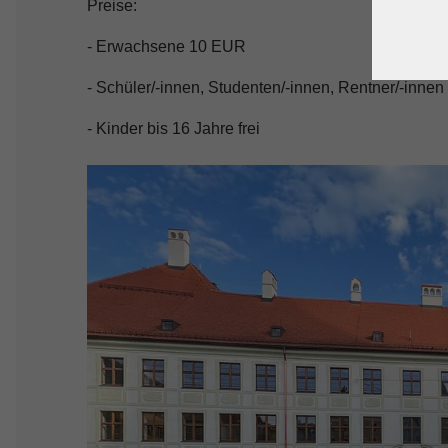
Preise:
- Erwachsene 10 EUR
- Schüler/-innen, Studenten/-innen, Rentner/-inne
- Kinder bis 16 Jahre frei