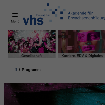
Menü
Skip to main content
Gesellschaft
Karriere, EDV & Digitales
You are here:
Programm