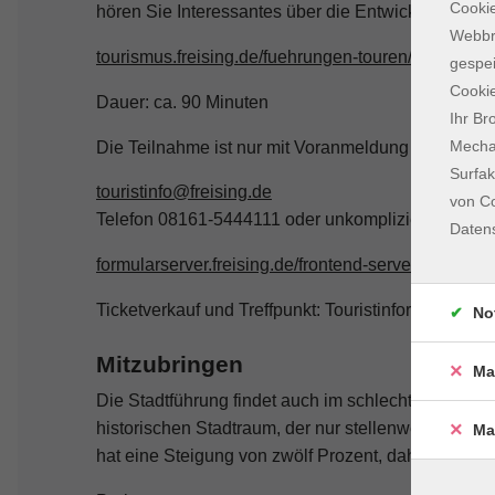
Cookie
hören Sie Interessantes über die Entwicklung der 
Webbr
tourismus.freising.de/fuehrungen-touren/stadtfuehr
gespei
Cookie
Dauer: ca. 90 Minuten
Ihr Br
Mechan
Die Teilnahme ist nur mit Voranmeldung möglich:
Surfak
touristinfo@freising.de
von Co
Telefon 08161-5444111 oder unkompliziert über da
Daten
formularserver.freising.de/frontend-server/form/pro
Ticketverkauf und Treffpunkt: Touristinformation, 
No
Mitzubringen
Ma
Die Stadtführung findet auch im schlechten Wetter 
historischen Stadtraum, der nur stellenweise barr
Ma
hat eine Steigung von zwölf Prozent, daher erforde