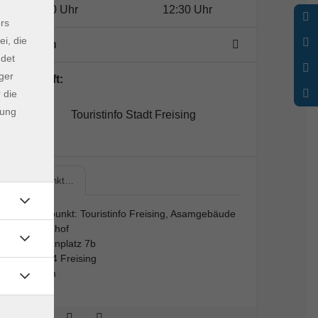
11:00 Uhr
12:30 Uhr
rs
ei, die
1 Termin
ndet
ger
Lehrkraft:
 die
dung
Touristinfo Stadt Freising
Treffpunkt…
Treffpunkt: Touristinfo Freising, Asamgebäude
Innenhof
Marienplatz 7b
85354 Freising
Raum