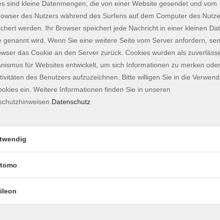
s sind kleine Datenmengen, die von einer Website gesendet und vom
ehemaligen fürstbischöflichen Residenz.
owser des Nutzers während des Surfens auf dem Computer des Nutze
ungen-fuer-einzelgaeste.html
chert werden. Ihr Browser speichert jede Nachricht in einer kleinen Dat
 genannt wird. Wenn Sie eine weitere Seite vom Server anfordern, se
owser das Cookie an den Server zurück. Cookies wurden als zuverlässi
ismus für Websites entwickelt, um sich Informationen zu merken oder
tivitäten des Benutzers aufzuzeichnen. Bitte willigen Sie in die Verwen
okies ein. Weitere Informationen finden Sie in unseren
s Online-Formular:
schutzhinweisen.
Datenschutz
vide/1152/
Marienplatz 7, im ASAM, 85354 Freising
twendig
tomo
statt. Die Führungsrouten führen durch den
ierefrei ausgebaut ist. Der Fußweg auf den Domberg
ileon
rt die Teilnahme eine gute körperliche Verfassung.