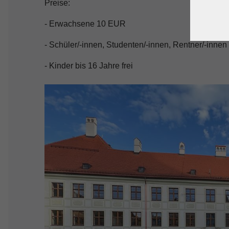
Preise:
- Erwachsene 10 EUR
- Schüler/-innen, Studenten/-innen, Rentner/-inne
- Kinder bis 16 Jahre frei