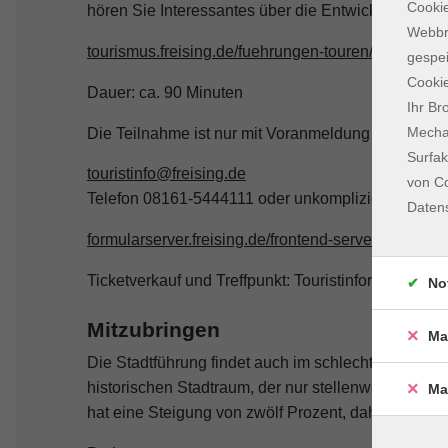
Cookie
hören Sie Interessantes über die Entwicklung der 
Webbr
tourismus.freising.de/fuehrungen-touren/stadtfuehr
gespei
Cookie
Dauer: ca. 90 Minuten
Ihr Br
Mechan
Die Teilnahme ist nur mit Voranmeldung möglich:
Surfak
touristinfo@freising.de
von Co
Telefon 08161-5444111 oder unkompliziert über da
Daten
formularserver.freising.de/frontend-server/form/pro
Ticketverkauf und Treffpunkt: Touristinformation, 
No
Mitzubringen
Ma
Die Stadtführung findet auch im schlechten Wetter 
historischen Stadtraum, der nur stellenweise barr
Ma
hat eine Steigung von zwölf Prozent, daher erforde