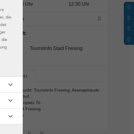
11:00 Uhr
12:30 Uhr
rs
ei, die
1 Termin
ndet
ger
Lehrkraft:
 die
dung
Touristinfo Stadt Freising
Treffpunkt…
Treffpunkt: Touristinfo Freising, Asamgebäude
Innenhof
Marienplatz 7b
85354 Freising
Raum