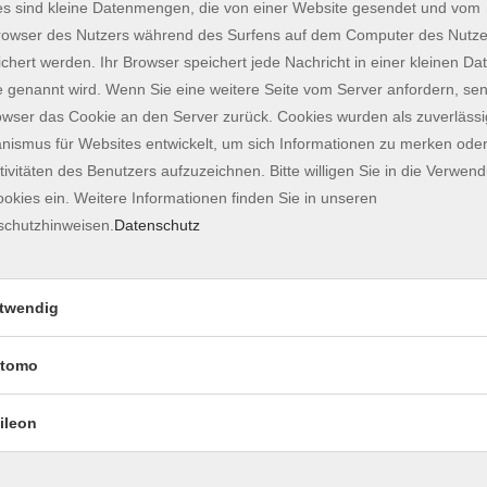
s sind kleine Datenmengen, die von einer Website gesendet und vom
ehemaligen fürstbischöflichen Residenz.
owser des Nutzers während des Surfens auf dem Computer des Nutze
ungen-fuer-einzelgaeste.html
chert werden. Ihr Browser speichert jede Nachricht in einer kleinen Dat
 genannt wird. Wenn Sie eine weitere Seite vom Server anfordern, se
owser das Cookie an den Server zurück. Cookies wurden als zuverlässi
ismus für Websites entwickelt, um sich Informationen zu merken oder
tivitäten des Benutzers aufzuzeichnen. Bitte willigen Sie in die Verwen
okies ein. Weitere Informationen finden Sie in unseren
s Online-Formular:
schutzhinweisen.
Datenschutz
vide/1152/
Marienplatz 7, im ASAM, 85354 Freising
twendig
tomo
statt. Die Führungsrouten führen durch den
ierefrei ausgebaut ist. Der Fußweg auf den Domberg
ileon
rt die Teilnahme eine gute körperliche Verfassung.