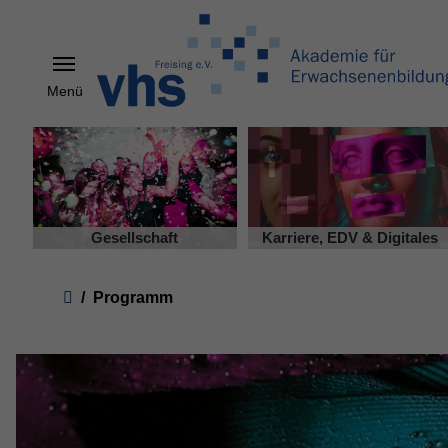
Menü
Skip to main content
Gesellschaft
Karriere, EDV & Digitales
You are here:
Programm