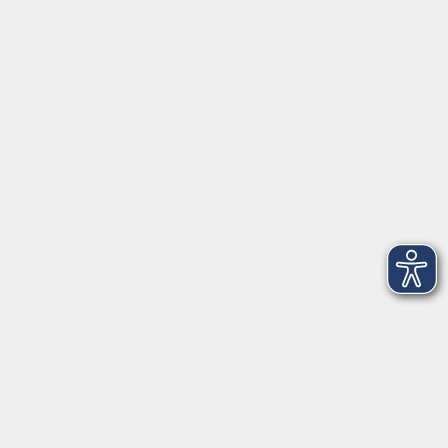
Asamgebäude Innenhof
Marienplatz 7b
85354 Freising
Raum