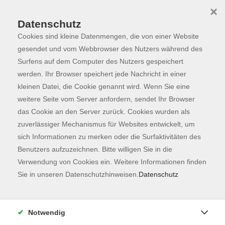
×
Datenschutz
Cookies sind kleine Datenmengen, die von einer Website
Skip to main content
You are here:
Programm
gesendet und vom Webbrowser des Nutzers während des
Surfens auf dem Computer des Nutzers gespeichert
werden. Ihr Browser speichert jede Nachricht in einer
kleinen Datei, die Cookie genannt wird. Wenn Sie eine
weitere Seite vom Server anfordern, sendet Ihr Browser
das Cookie an den Server zurück. Cookies wurden als
zuverlässiger Mechanismus für Websites entwickelt, um
sich Informationen zu merken oder die Surfaktivitäten des
Benutzers aufzuzeichnen. Bitte willigen Sie in die
Sie sind hier:
Verwendung von Cookies ein. Weitere Informationen finden
Kunst & Kultur
Unbekannte Heimat
Sie in unseren Datenschutzhinweisen.
Datenschutz
Altstadtrundgang
Notwendig
In Zusammenarbeit mit der Touristinfo Stadt Freising