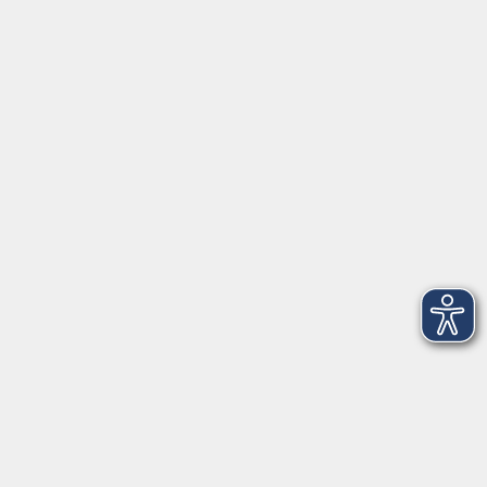
Treffpunkt: Touristinfo Freising,
Asamgebäude Innenhof
Marienplatz 7b
85354 Freising
Raum