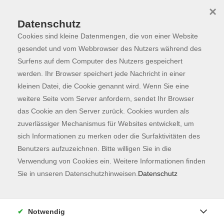
×
Datenschutz
Cookies sind kleine Datenmengen, die von einer Website
Skip to main content
You are here:
Programm
gesendet und vom Webbrowser des Nutzers während des
Surfens auf dem Computer des Nutzers gespeichert
werden. Ihr Browser speichert jede Nachricht in einer
kleinen Datei, die Cookie genannt wird. Wenn Sie eine
Der Kurs konnte nicht gefunden werden.
weitere Seite vom Server anfordern, sendet Ihr Browser
das Cookie an den Server zurück. Cookies wurden als
zuverlässiger Mechanismus für Websites entwickelt, um
Kontaktformular
sich Informationen zu merken oder die Surfaktivitäten des
Impressum
Benutzers aufzuzeichnen. Bitte willigen Sie in die
AGB
Verwendung von Cookies ein. Weitere Informationen finden
Sie in unseren Datenschutzhinweisen.
Datenschutz
Datenschutzerklärung
Sitemap
Widerruf
Notwendig