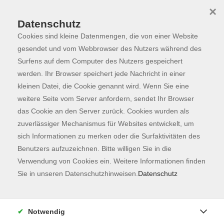
×
Datenschutz
Cookies sind kleine Datenmengen, die von einer Website
Skip to main content
You are here:
Programm
gesendet und vom Webbrowser des Nutzers während des
Surfens auf dem Computer des Nutzers gespeichert
werden. Ihr Browser speichert jede Nachricht in einer
kleinen Datei, die Cookie genannt wird. Wenn Sie eine
Der Kurs konnte nicht gefunden werden.
weitere Seite vom Server anfordern, sendet Ihr Browser
das Cookie an den Server zurück. Cookies wurden als
zuverlässiger Mechanismus für Websites entwickelt, um
Kontaktformular
sich Informationen zu merken oder die Surfaktivitäten des
Impressum
Benutzers aufzuzeichnen. Bitte willigen Sie in die
AGB
Verwendung von Cookies ein. Weitere Informationen finden
Sie in unseren Datenschutzhinweisen.
Datenschutz
Datenschutzerklärung
Sitemap
Widerruf
Notwendig