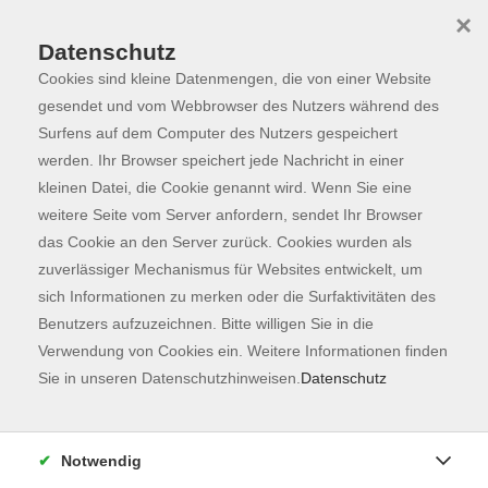
×
Datenschutz
Cookies sind kleine Datenmengen, die von einer Website
Skip to main content
You are here:
Programm
gesendet und vom Webbrowser des Nutzers während des
Surfens auf dem Computer des Nutzers gespeichert
werden. Ihr Browser speichert jede Nachricht in einer
kleinen Datei, die Cookie genannt wird. Wenn Sie eine
weitere Seite vom Server anfordern, sendet Ihr Browser
das Cookie an den Server zurück. Cookies wurden als
zuverlässiger Mechanismus für Websites entwickelt, um
sich Informationen zu merken oder die Surfaktivitäten des
Benutzers aufzuzeichnen. Bitte willigen Sie in die
Sie sind hier:
Verwendung von Cookies ein. Weitere Informationen finden
Kunst & Kultur
Sie in unseren Datenschutzhinweisen.
Datenschutz
Tiere zeichnen und malen (für Erwachsene)
Notwendig
Am Beispiel von Tieren werden in diesem Workshop