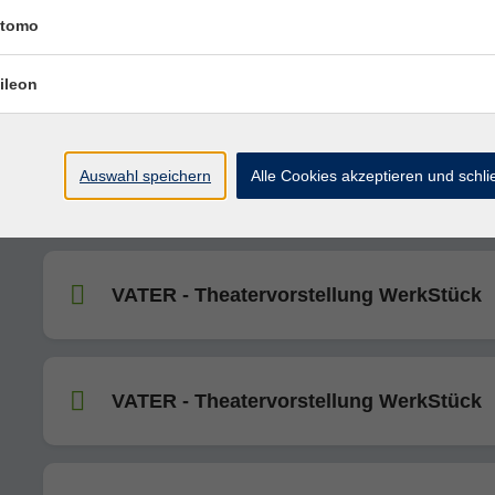
tomo
VATER - Theatervorstellung WerkStück
ileon
Auswahl speichern
Alle Cookies akzeptieren und schl
VATER - Theatervorstellung WerkStück
VATER - Theatervorstellung WerkStück
VATER - Theatervorstellung WerkStück