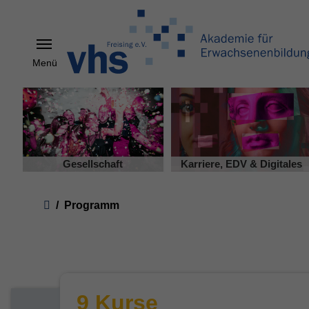
Menü
Skip to main content
Gesellschaft
Karriere, EDV & Digitales
You are here:
Programm
9 Kurse