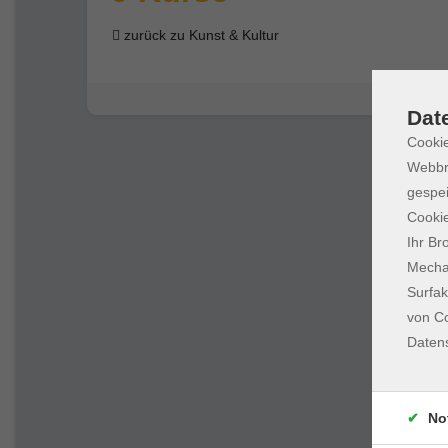
zurück zu Kunst & Kultur
Dat
Cookie
Webbr
gespei
Cookie
Ihr Br
Mechan
Surfak
von Co
Daten
No