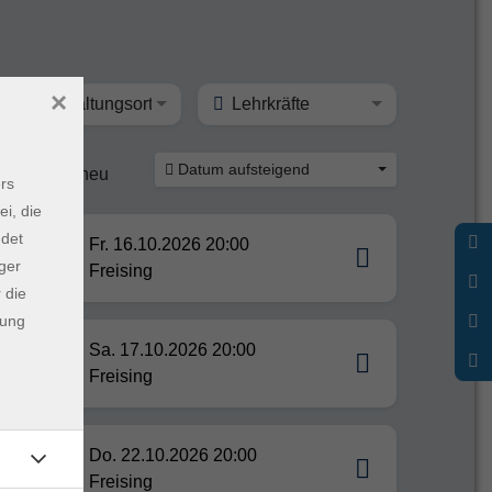
×
Veranstaltungsort
Lehrkräfte
Datum aufsteigend
ine
neu
rs
ei, die
ndet
Fr. 16.10.2026 20:00
ger
Freising
 die
dung
Sa. 17.10.2026 20:00
Freising
Do. 22.10.2026 20:00
Freising