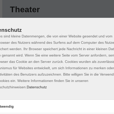
Theater
Wochentage
Tageszeit
enschutz
s sind kleine Datenmengen, die von einer Website gesendet und vom
nur buchbare
nur beginnende
nur onl
owser des Nutzers während des Surfens auf dem Computer des Nutze
chert werden. Ihr Browser speichert jede Nachricht in einer kleinen Dat
 genannt wird. Wenn Sie eine weitere Seite vom Server anfordern, se
VATER - PREMIERE - Theatervorstellung
owser das Cookie an den Server zurück. Cookies wurden als zuverlässi
WerkStück
ismus für Websites entwickelt, um sich Informationen zu merken oder
tivitäten des Benutzers aufzuzeichnen. Bitte willigen Sie in die Verwen
okies ein. Weitere Informationen finden Sie in unseren
VATER - Theatervorstellung WerkStück
schutzhinweisen.
Datenschutz
twendig
VATER - Theatervorstellung WerkStück