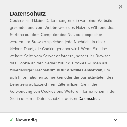
×
Datenschutz
Cookies sind kleine Datenmengen, die von einer Website
Skip to main content
You are here:
Programm
gesendet und vom Webbrowser des Nutzers während des
Surfens auf dem Computer des Nutzers gespeichert
werden. Ihr Browser speichert jede Nachricht in einer
kleinen Datei, die Cookie genannt wird. Wenn Sie eine
Der Kurs konnte nicht gefunden werden.
weitere Seite vom Server anfordern, sendet Ihr Browser
das Cookie an den Server zurück. Cookies wurden als
zuverlässiger Mechanismus für Websites entwickelt, um
Kontaktformular
sich Informationen zu merken oder die Surfaktivitäten des
Impressum
Benutzers aufzuzeichnen. Bitte willigen Sie in die
AGB
Verwendung von Cookies ein. Weitere Informationen finden
Sie in unseren Datenschutzhinweisen.
Datenschutz
Datenschutzerklärung
Sitemap
Widerruf
Notwendig