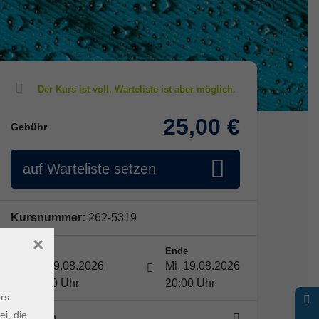
25,00 €
Gebühr
auf Warteliste setzen
Kursnummer:
262-5319
×
Start
Ende
Mi. 19.08.2026
Mi. 19.08.2026
18:30 Uhr
20:00 Uhr
rs
ei, die
1 Termin