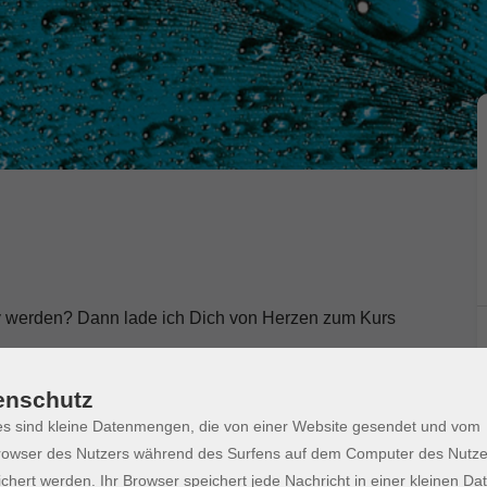
v werden? Dann lade ich Dich von Herzen zum Kurs
n, liegend oder sitzend, ganz wie Du magst. Ich
enschutz
 und Klangspiel oder mit meiner Trommel. Teilweise
s sind kleine Datenmengen, die von einer Website gesendet und vom
 tief entspannen und in eine andere Welt abtauchen.
owser des Nutzers während des Surfens auf dem Computer des Nutze
enimpuls.
chert werden. Ihr Browser speichert jede Nachricht in einer kleinen Dat