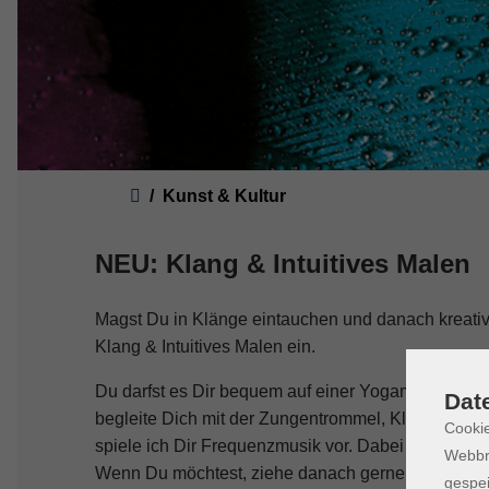
Sie sind hier:
Kunst & Kultur
NEU: Klang & Intuitives Malen
Magst Du in Klänge eintauchen und danach kreati
Klang & Intuitives Malen ein.
Du darfst es Dir bequem auf einer Yogamatte mache
Dat
begleite Dich mit der Zungentrommel, Klangschale
Cookie
spiele ich Dir Frequenzmusik vor. Dabei kannst Du
Webbr
Wenn Du möchtest, ziehe danach gerne einen Kart
gespei