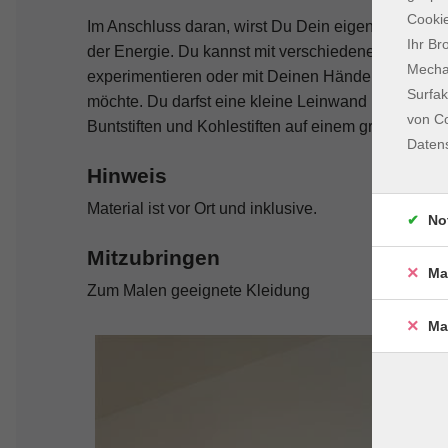
Cookie
Im Anschluss daran, wirst Du Dein eigenes heilsam
Ihr Br
der Energie. Du kannst mit verschiedenen Farben 
Mechan
experimentieren oder mit Deinen Händen malen und
Surfak
möchte. Du darfst eine kleine Leinwand bemalen, 
von Co
Buntstiften und Kohlestiften auf einem großen Blat
Daten
Hinweis
Material ist vor Ort und inklusive.
No
Mitzubringen
Ma
Zum Malen geeignete Kleidung
Ma