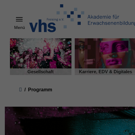
Menü
Skip to main content
Gesellschaft
Karriere, EDV & Digitales
You are here:
Programm