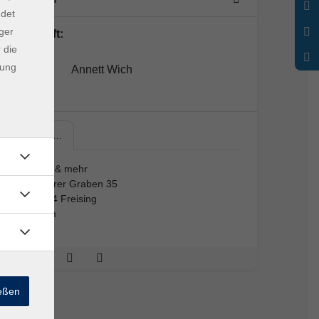
ndet
ger
Lehrkraft:
 die
dung
Annett Wich
Yoga &…
Yoga & mehr
Mittlerer Graben 35
85354 Freising
Raum
ießen