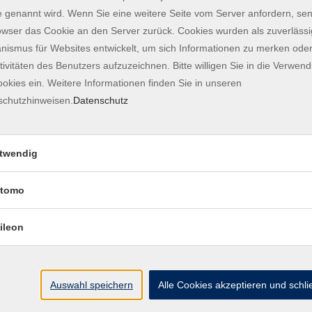
 genannt wird. Wenn Sie eine weitere Seite vom Server anfordern, se
es Bild malen, ohne Vorgabe, ganz frei und im Fluss
owser das Cookie an den Server zurück. Cookies wurden als zuverlässi
und Hilfsmitteln, wie Pinsel, Schwamm und Spachtel
ismus für Websites entwickelt, um sich Informationen zu merken oder
 fließen lassen, was Deine Seele Dir zeigen
tivitäten des Benutzers aufzuzeichnen. Bitte willigen Sie in die Verwen
einen Stein oder eine Holzscheibe. Gerne auch mit
okies ein. Weitere Informationen finden Sie in unseren
t Papier. Ganz so, wie Du es im Moment fühlst.
schutzhinweisen.
Datenschutz
twendig
tomo
ileon
Auswahl speichern
Alle Cookies akzeptieren und schl