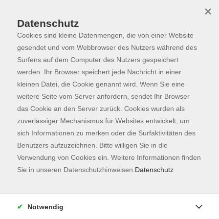
×
Datenschutz
Cookies sind kleine Datenmengen, die von einer Website
Skip to main content
You are here:
Programm
gesendet und vom Webbrowser des Nutzers während des
Surfens auf dem Computer des Nutzers gespeichert
werden. Ihr Browser speichert jede Nachricht in einer
kleinen Datei, die Cookie genannt wird. Wenn Sie eine
Der Kurs konnte nicht gefunden werden.
weitere Seite vom Server anfordern, sendet Ihr Browser
das Cookie an den Server zurück. Cookies wurden als
zuverlässiger Mechanismus für Websites entwickelt, um
Kontaktformular
sich Informationen zu merken oder die Surfaktivitäten des
Impressum
Benutzers aufzuzeichnen. Bitte willigen Sie in die
AGB
Verwendung von Cookies ein. Weitere Informationen finden
Sie in unseren Datenschutzhinweisen.
Datenschutz
Datenschutzerklärung
Sitemap
Widerruf
Notwendig