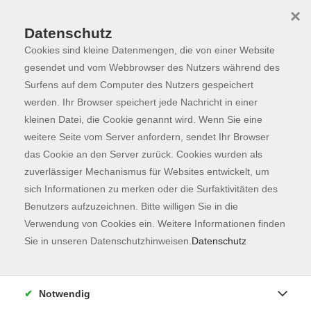
×
Datenschutz
Cookies sind kleine Datenmengen, die von einer Website
Skip to main content
You are here:
Programm
gesendet und vom Webbrowser des Nutzers während des
Surfens auf dem Computer des Nutzers gespeichert
werden. Ihr Browser speichert jede Nachricht in einer
kleinen Datei, die Cookie genannt wird. Wenn Sie eine
Der Kurs konnte nicht gefunden werden.
weitere Seite vom Server anfordern, sendet Ihr Browser
das Cookie an den Server zurück. Cookies wurden als
zuverlässiger Mechanismus für Websites entwickelt, um
Kontaktformular
sich Informationen zu merken oder die Surfaktivitäten des
Impressum
Benutzers aufzuzeichnen. Bitte willigen Sie in die
AGB
Verwendung von Cookies ein. Weitere Informationen finden
Sie in unseren Datenschutzhinweisen.
Datenschutz
Datenschutzerklärung
Sitemap
Widerruf
Notwendig