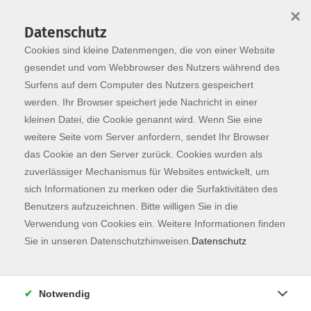
×
Datenschutz
Cookies sind kleine Datenmengen, die von einer Website
Skip to main content
You are here:
Programm
gesendet und vom Webbrowser des Nutzers während des
Surfens auf dem Computer des Nutzers gespeichert
werden. Ihr Browser speichert jede Nachricht in einer
kleinen Datei, die Cookie genannt wird. Wenn Sie eine
Der Kurs konnte nicht gefunden werden.
weitere Seite vom Server anfordern, sendet Ihr Browser
das Cookie an den Server zurück. Cookies wurden als
zuverlässiger Mechanismus für Websites entwickelt, um
Kontaktformular
sich Informationen zu merken oder die Surfaktivitäten des
Impressum
Benutzers aufzuzeichnen. Bitte willigen Sie in die
AGB
Verwendung von Cookies ein. Weitere Informationen finden
Sie in unseren Datenschutzhinweisen.
Datenschutz
Datenschutzerklärung
Sitemap
Widerruf
Notwendig