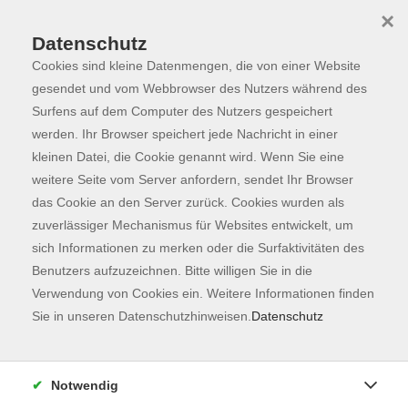
×
Datenschutz
Cookies sind kleine Datenmengen, die von einer Website
Skip to main content
You are here:
Programm
gesendet und vom Webbrowser des Nutzers während des
Surfens auf dem Computer des Nutzers gespeichert
werden. Ihr Browser speichert jede Nachricht in einer
kleinen Datei, die Cookie genannt wird. Wenn Sie eine
Der Kurs konnte nicht gefunden werden.
weitere Seite vom Server anfordern, sendet Ihr Browser
das Cookie an den Server zurück. Cookies wurden als
zuverlässiger Mechanismus für Websites entwickelt, um
Kontaktformular
sich Informationen zu merken oder die Surfaktivitäten des
Impressum
Benutzers aufzuzeichnen. Bitte willigen Sie in die
AGB
Verwendung von Cookies ein. Weitere Informationen finden
Sie in unseren Datenschutzhinweisen.
Datenschutz
Datenschutzerklärung
Sitemap
Widerruf
Notwendig