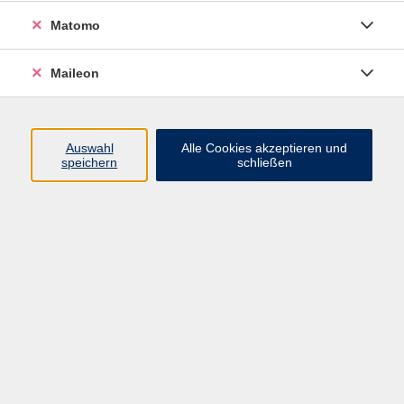
Kino
Matomo
Ergebnisse filtern
Maileon
Der besondere Film: "Simon Messner - Aus
dem Schatten"
Auswahl
Alle Cookies akzeptieren und
speichern
schließen
Di. 01.09.2026 19:30
Freising
Der besondere Film (Titel wird noch
bekannt gegeben)
Di. 06.10.2026 19:30
Freising