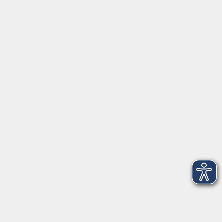
Der besondere Film (Titel wird noch
bekannt gegeben)
Di. 03.11.2026 19:30
Freising
Der besondere Film (Titel wird noch
bekannt gegeben)
Di. 01.12.2026 19:30
Freising
Kontaktformular