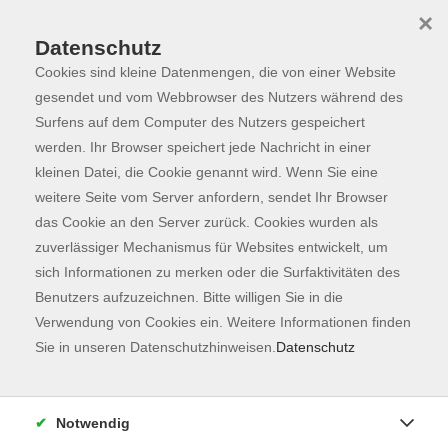
×
Datenschutz
Cookies sind kleine Datenmengen, die von einer Website
Skip to main content
You are here:
Programm
gesendet und vom Webbrowser des Nutzers während des
Surfens auf dem Computer des Nutzers gespeichert
werden. Ihr Browser speichert jede Nachricht in einer
kleinen Datei, die Cookie genannt wird. Wenn Sie eine
Der Kurs konnte nicht gefunden werden.
weitere Seite vom Server anfordern, sendet Ihr Browser
das Cookie an den Server zurück. Cookies wurden als
zuverlässiger Mechanismus für Websites entwickelt, um
Kontaktformular
sich Informationen zu merken oder die Surfaktivitäten des
Impressum
Benutzers aufzuzeichnen. Bitte willigen Sie in die
AGB
Verwendung von Cookies ein. Weitere Informationen finden
Sie in unseren Datenschutzhinweisen.
Datenschutz
Datenschutzerklärung
Sitemap
Widerruf
Notwendig