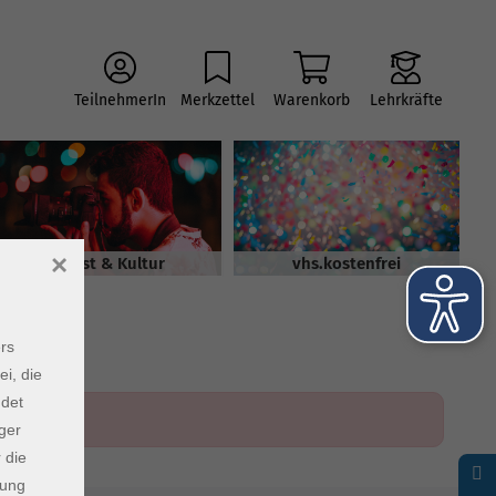
TeilnehmerIn
Merkzettel
Warenkorb
Lehrkräfte
×
Kunst & Kultur
vhs.kostenfrei
rs
ei, die
ndet
ger
 die
dung