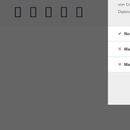
von Co
Daten
No
Ma
Ma