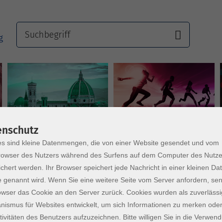
Sprachen
Gesundheit
enschutz
s sind kleine Datenmengen, die von einer Website gesendet und vom
owser des Nutzers während des Surfens auf dem Computer des Nutze
chert werden. Ihr Browser speichert jede Nachricht in einer kleinen Dat
 genannt wird. Wenn Sie eine weitere Seite vom Server anfordern, se
owser das Cookie an den Server zurück. Cookies wurden als zuverlässi
ismus für Websites entwickelt, um sich Informationen zu merken oder
tivitäten des Benutzers aufzuzeichnen. Bitte willigen Sie in die Verwen