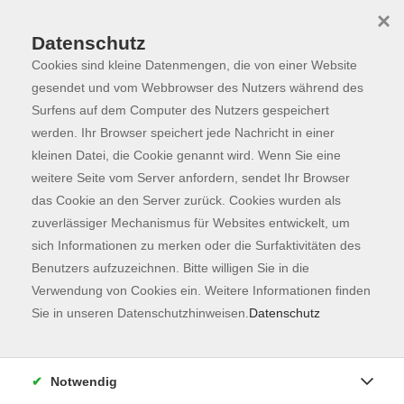
×
Datenschutz
Cookies sind kleine Datenmengen, die von einer Website
Skip to main content
You are here:
Programm
gesendet und vom Webbrowser des Nutzers während des
Surfens auf dem Computer des Nutzers gespeichert
werden. Ihr Browser speichert jede Nachricht in einer
kleinen Datei, die Cookie genannt wird. Wenn Sie eine
Der Kurs konnte nicht gefunden werden.
weitere Seite vom Server anfordern, sendet Ihr Browser
das Cookie an den Server zurück. Cookies wurden als
zuverlässiger Mechanismus für Websites entwickelt, um
Kontaktformular
sich Informationen zu merken oder die Surfaktivitäten des
Impressum
Benutzers aufzuzeichnen. Bitte willigen Sie in die
AGB
Verwendung von Cookies ein. Weitere Informationen finden
Sie in unseren Datenschutzhinweisen.
Datenschutz
Datenschutzerklärung
Sitemap
Widerruf
Notwendig