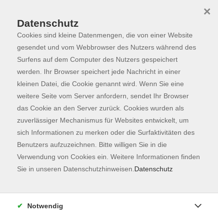
×
Datenschutz
Cookies sind kleine Datenmengen, die von einer Website
Skip to main content
You are here:
Programm
gesendet und vom Webbrowser des Nutzers während des
Surfens auf dem Computer des Nutzers gespeichert
werden. Ihr Browser speichert jede Nachricht in einer
kleinen Datei, die Cookie genannt wird. Wenn Sie eine
Der Kurs konnte nicht gefunden werden.
weitere Seite vom Server anfordern, sendet Ihr Browser
das Cookie an den Server zurück. Cookies wurden als
zuverlässiger Mechanismus für Websites entwickelt, um
Kontaktformular
sich Informationen zu merken oder die Surfaktivitäten des
Impressum
Benutzers aufzuzeichnen. Bitte willigen Sie in die
AGB
Verwendung von Cookies ein. Weitere Informationen finden
Sie in unseren Datenschutzhinweisen.
Datenschutz
Datenschutzerklärung
Sitemap
Widerruf
Notwendig