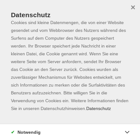
×
Datenschutz
Cookies sind kleine Datenmengen, die von einer Website
Skip to main content
You are here:
Programm
gesendet und vom Webbrowser des Nutzers während des
Surfens auf dem Computer des Nutzers gespeichert
werden. Ihr Browser speichert jede Nachricht in einer
kleinen Datei, die Cookie genannt wird. Wenn Sie eine
Der Kurs konnte nicht gefunden werden.
weitere Seite vom Server anfordern, sendet Ihr Browser
das Cookie an den Server zurück. Cookies wurden als
zuverlässiger Mechanismus für Websites entwickelt, um
Kontaktformular
sich Informationen zu merken oder die Surfaktivitäten des
Impressum
Benutzers aufzuzeichnen. Bitte willigen Sie in die
AGB
Verwendung von Cookies ein. Weitere Informationen finden
Sie in unseren Datenschutzhinweisen.
Datenschutz
Datenschutzerklärung
Sitemap
Widerruf
Notwendig