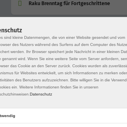
Raku Brenntag für Fortgeschrittene
Offene Werkstatt Keramik
enschutz
Freies Arbeiten für Fortgeschrittene
s sind kleine Datenmengen, die von einer Website gesendet und vom
owser des Nutzers während des Surfens auf dem Computer des Nutze
chert werden. Ihr Browser speichert jede Nachricht in einer kleinen Dat
Keramik für Haus und Garten
 genannt wird. Wenn Sie eine weitere Seite vom Server anfordern, se
Töpfern mit und ohne Vorkenntnisse
owser das Cookie an den Server zurück. Cookies wurden als zuverlässi
ismus für Websites entwickelt, um sich Informationen zu merken oder
tivitäten des Benutzers aufzuzeichnen. Bitte willigen Sie in die Verwen
Offene Werkstatt Keramik
okies ein. Weitere Informationen finden Sie in unseren
Freies Arbeiten für Fortgeschrittene
schutzhinweisen.
Datenschutz
Wildes Töpfern
Raue Strukturen und Oberflächen
twendig