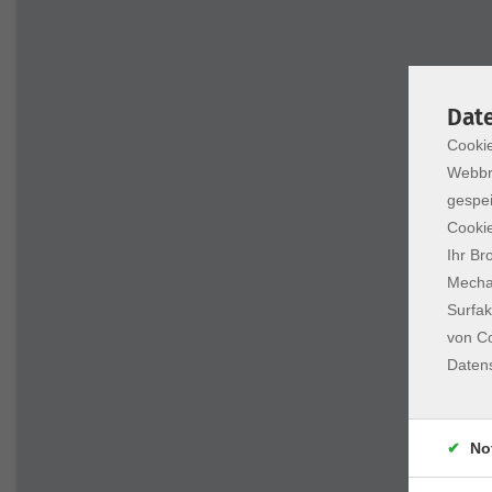
Dat
Cookie
Webbr
gespei
Cookie
Ihr Br
Mechan
Surfak
von Co
Daten
No