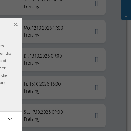
Freising
×
Mo. 12.10.2026 17:00
Freising
rs
ei, die
Di. 13.10.2026 09:00
ndet
Freising
ger
 die
dung
Fr. 16.10.2026 16:00
Freising
Sa. 17.10.2026 09:00
Freising