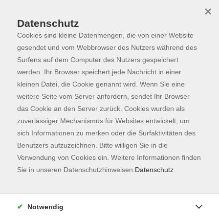
×
Datenschutz
Cookies sind kleine Datenmengen, die von einer Website
Skip to main content
You are here:
Programm
gesendet und vom Webbrowser des Nutzers während des
Surfens auf dem Computer des Nutzers gespeichert
werden. Ihr Browser speichert jede Nachricht in einer
kleinen Datei, die Cookie genannt wird. Wenn Sie eine
Der Kurs konnte nicht gefunden werden.
weitere Seite vom Server anfordern, sendet Ihr Browser
das Cookie an den Server zurück. Cookies wurden als
zuverlässiger Mechanismus für Websites entwickelt, um
Kontaktformular
sich Informationen zu merken oder die Surfaktivitäten des
Impressum
Benutzers aufzuzeichnen. Bitte willigen Sie in die
AGB
Verwendung von Cookies ein. Weitere Informationen finden
Sie in unseren Datenschutzhinweisen.
Datenschutz
Datenschutzerklärung
Sitemap
Widerruf
Notwendig