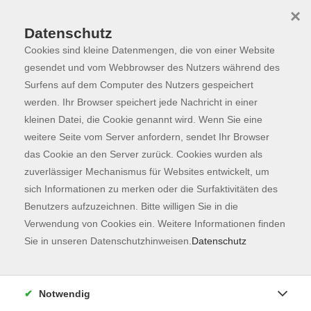
×
Datenschutz
Cookies sind kleine Datenmengen, die von einer Website
Skip to main content
You are here:
Programm
gesendet und vom Webbrowser des Nutzers während des
Surfens auf dem Computer des Nutzers gespeichert
werden. Ihr Browser speichert jede Nachricht in einer
kleinen Datei, die Cookie genannt wird. Wenn Sie eine
Der Kurs konnte nicht gefunden werden.
weitere Seite vom Server anfordern, sendet Ihr Browser
das Cookie an den Server zurück. Cookies wurden als
zuverlässiger Mechanismus für Websites entwickelt, um
Kontaktformular
sich Informationen zu merken oder die Surfaktivitäten des
Impressum
Benutzers aufzuzeichnen. Bitte willigen Sie in die
AGB
Verwendung von Cookies ein. Weitere Informationen finden
Sie in unseren Datenschutzhinweisen.
Datenschutz
Datenschutzerklärung
Sitemap
Widerruf
Notwendig