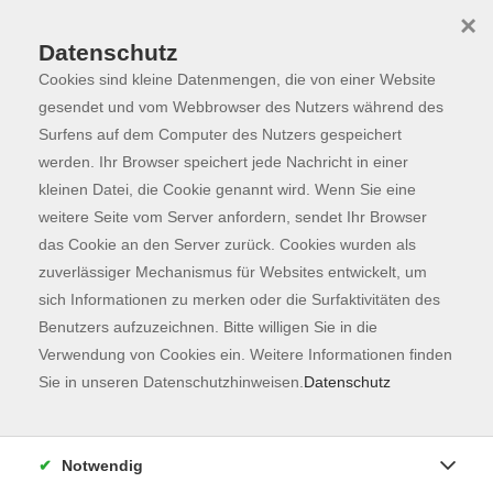
×
Datenschutz
Cookies sind kleine Datenmengen, die von einer Website
Skip to main content
You are here:
Programm
gesendet und vom Webbrowser des Nutzers während des
Surfens auf dem Computer des Nutzers gespeichert
werden. Ihr Browser speichert jede Nachricht in einer
kleinen Datei, die Cookie genannt wird. Wenn Sie eine
Der Kurs konnte nicht gefunden werden.
weitere Seite vom Server anfordern, sendet Ihr Browser
das Cookie an den Server zurück. Cookies wurden als
zuverlässiger Mechanismus für Websites entwickelt, um
Kontaktformular
sich Informationen zu merken oder die Surfaktivitäten des
Impressum
Benutzers aufzuzeichnen. Bitte willigen Sie in die
AGB
Verwendung von Cookies ein. Weitere Informationen finden
Sie in unseren Datenschutzhinweisen.
Datenschutz
Datenschutzerklärung
Sitemap
Widerruf
Notwendig