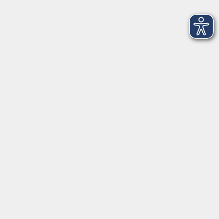
Fotowalk durch Freising mit kleiner
Ausrüstung
Fr. 13.11.2026 19:00
Freising
NEU: Chinesischer Abend
Sa. 31.10.2026 18:00
Freising
NEU: Samstags-Studio mit Sallie Wunner -
Grundlagen des Zeichnens