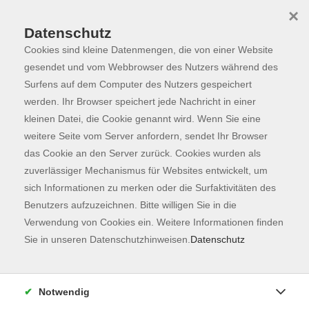
×
Datenschutz
Cookies sind kleine Datenmengen, die von einer Website
Skip to main content
You are here:
Programm
gesendet und vom Webbrowser des Nutzers während des
Surfens auf dem Computer des Nutzers gespeichert
werden. Ihr Browser speichert jede Nachricht in einer
kleinen Datei, die Cookie genannt wird. Wenn Sie eine
weitere Seite vom Server anfordern, sendet Ihr Browser
das Cookie an den Server zurück. Cookies wurden als
zuverlässiger Mechanismus für Websites entwickelt, um
sich Informationen zu merken oder die Surfaktivitäten des
Benutzers aufzuzeichnen. Bitte willigen Sie in die
Verwendung von Cookies ein. Weitere Informationen finden
134 Kurse
Sie in unseren Datenschutzhinweisen.
Datenschutz
zurück zu Fachbereiche
Kurse nach Themen
Notwendig
Unbekannte Heimat
42