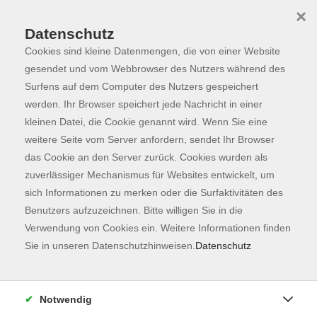
×
Datenschutz
Cookies sind kleine Datenmengen, die von einer Website
Skip to main content
You are here:
Programm
gesendet und vom Webbrowser des Nutzers während des
Surfens auf dem Computer des Nutzers gespeichert
werden. Ihr Browser speichert jede Nachricht in einer
kleinen Datei, die Cookie genannt wird. Wenn Sie eine
weitere Seite vom Server anfordern, sendet Ihr Browser
das Cookie an den Server zurück. Cookies wurden als
zuverlässiger Mechanismus für Websites entwickelt, um
sich Informationen zu merken oder die Surfaktivitäten des
Benutzers aufzuzeichnen. Bitte willigen Sie in die
Verwendung von Cookies ein. Weitere Informationen finden
134 Kurse
Sie in unseren Datenschutzhinweisen.
Datenschutz
zurück zu Fachbereiche
Kurse nach Themen
Notwendig
Unbekannte Heimat
42