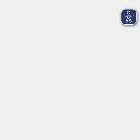
Altstadtrundgang
Sa. 21.11.2026 11:00
Freising
Offene Werkstatt Keramik
Fr. 02.10.2026 16:00
Freising
Porträt zeichnen