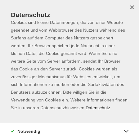
×
Datenschutz
Cookies sind kleine Datenmengen, die von einer Website
Skip to main content
You are here:
Programm
gesendet und vom Webbrowser des Nutzers während des
Surfens auf dem Computer des Nutzers gespeichert
werden. Ihr Browser speichert jede Nachricht in einer
kleinen Datei, die Cookie genannt wird. Wenn Sie eine
weitere Seite vom Server anfordern, sendet Ihr Browser
das Cookie an den Server zurück. Cookies wurden als
zuverlässiger Mechanismus für Websites entwickelt, um
sich Informationen zu merken oder die Surfaktivitäten des
Benutzers aufzuzeichnen. Bitte willigen Sie in die
Verwendung von Cookies ein. Weitere Informationen finden
134 Kurse
Sie in unseren Datenschutzhinweisen.
Datenschutz
zurück zu Fachbereiche
Kurse nach Themen
Notwendig
Unbekannte Heimat
42