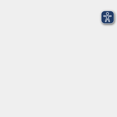
Freising
Töpferkurs für Kinder (ab 6 Jahren)
Mi. 23.09.2026 15:00
Freising
Von der Altstadt nach Weihenstephan
Do. 24.09.2026 15:30
Freising