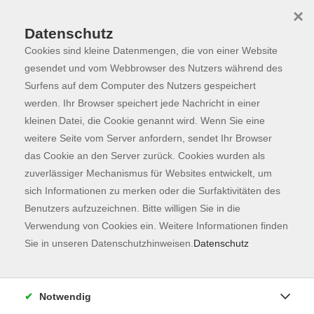
×
Datenschutz
Cookies sind kleine Datenmengen, die von einer Website
Skip to main content
You are here:
Programm
gesendet und vom Webbrowser des Nutzers während des
Surfens auf dem Computer des Nutzers gespeichert
werden. Ihr Browser speichert jede Nachricht in einer
kleinen Datei, die Cookie genannt wird. Wenn Sie eine
weitere Seite vom Server anfordern, sendet Ihr Browser
das Cookie an den Server zurück. Cookies wurden als
zuverlässiger Mechanismus für Websites entwickelt, um
sich Informationen zu merken oder die Surfaktivitäten des
Benutzers aufzuzeichnen. Bitte willigen Sie in die
Verwendung von Cookies ein. Weitere Informationen finden
134 Kurse
Sie in unseren Datenschutzhinweisen.
Datenschutz
zurück zu Fachbereiche
Kurse nach Themen
Notwendig
Unbekannte Heimat
42