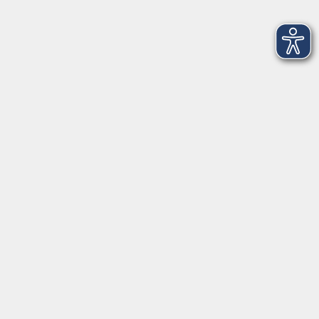
Schafkopf für Fortgeschrittene
Do. 03.12.2026 19:00
Freising
Offene Werkstatt Keramik
Mo. 21.12.2026 17:00
Freising
Der besondere Film: "Simon Messner - Aus
dem Schatten"
Di. 01.09.2026 19:30