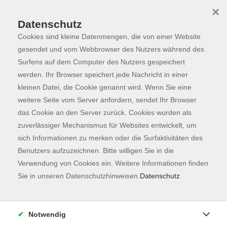
×
Datenschutz
Cookies sind kleine Datenmengen, die von einer Website
Skip to main content
You are here:
Programm
gesendet und vom Webbrowser des Nutzers während des
Surfens auf dem Computer des Nutzers gespeichert
werden. Ihr Browser speichert jede Nachricht in einer
kleinen Datei, die Cookie genannt wird. Wenn Sie eine
Der Kurs konnte nicht gefunden werden.
weitere Seite vom Server anfordern, sendet Ihr Browser
das Cookie an den Server zurück. Cookies wurden als
zuverlässiger Mechanismus für Websites entwickelt, um
Kontaktformular
sich Informationen zu merken oder die Surfaktivitäten des
Impressum
Benutzers aufzuzeichnen. Bitte willigen Sie in die
AGB
Verwendung von Cookies ein. Weitere Informationen finden
Sie in unseren Datenschutzhinweisen.
Datenschutz
Datenschutzerklärung
Sitemap
Widerruf
Notwendig