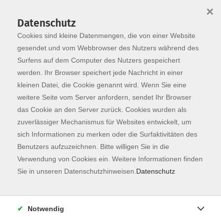
×
Datenschutz
Cookies sind kleine Datenmengen, die von einer Website
Skip to main content
You are here:
Programm
gesendet und vom Webbrowser des Nutzers während des
Surfens auf dem Computer des Nutzers gespeichert
werden. Ihr Browser speichert jede Nachricht in einer
kleinen Datei, die Cookie genannt wird. Wenn Sie eine
weitere Seite vom Server anfordern, sendet Ihr Browser
das Cookie an den Server zurück. Cookies wurden als
zuverlässiger Mechanismus für Websites entwickelt, um
sich Informationen zu merken oder die Surfaktivitäten des
Benutzers aufzuzeichnen. Bitte willigen Sie in die
Sie sind hier:
Verwendung von Cookies ein. Weitere Informationen finden
Karriere, EDV & Digitales
Karriere
Sie in unseren Datenschutzhinweisen.
Datenschutz
NEU: MS Copilot im Business - ONLINE
KI-Workflows mit MS Word, Excel & PowerPoint
Notwendig