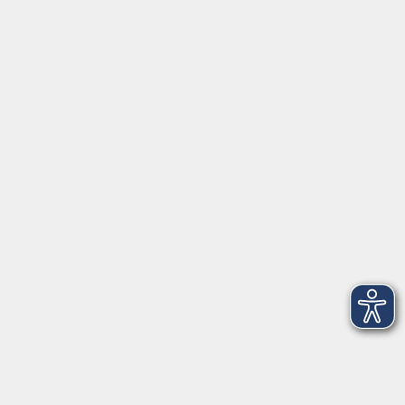
Kursnummer:
262-1554
Start
Ende
Mi. 19.08.2026
Mi. 19.08.2026
19:00 Uhr
21:15 Uhr
1 Termin
Lehrkraft:
vhsQuickSteps
Live…
Live Online