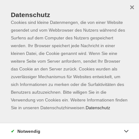
×
Datenschutz
Cookies sind kleine Datenmengen, die von einer Website
Skip to main content
You are here:
Programm
gesendet und vom Webbrowser des Nutzers während des
Surfens auf dem Computer des Nutzers gespeichert
werden. Ihr Browser speichert jede Nachricht in einer
kleinen Datei, die Cookie genannt wird. Wenn Sie eine
Der Kurs konnte nicht gefunden werden.
weitere Seite vom Server anfordern, sendet Ihr Browser
das Cookie an den Server zurück. Cookies wurden als
zuverlässiger Mechanismus für Websites entwickelt, um
Kontaktformular
sich Informationen zu merken oder die Surfaktivitäten des
Impressum
Benutzers aufzuzeichnen. Bitte willigen Sie in die
AGB
Verwendung von Cookies ein. Weitere Informationen finden
Sie in unseren Datenschutzhinweisen.
Datenschutz
Datenschutzerklärung
Sitemap
Widerruf
Notwendig