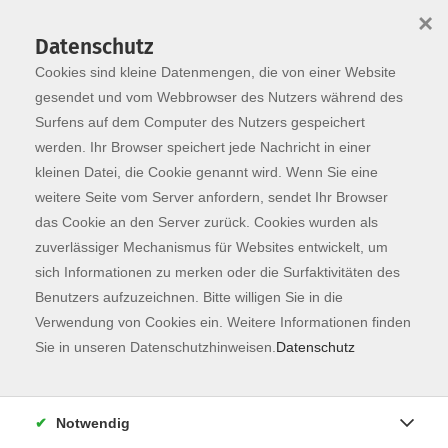
×
Datenschutz
Cookies sind kleine Datenmengen, die von einer Website
Skip to main content
You are here:
Programm
gesendet und vom Webbrowser des Nutzers während des
Surfens auf dem Computer des Nutzers gespeichert
werden. Ihr Browser speichert jede Nachricht in einer
kleinen Datei, die Cookie genannt wird. Wenn Sie eine
Der Kurs konnte nicht gefunden werden.
weitere Seite vom Server anfordern, sendet Ihr Browser
das Cookie an den Server zurück. Cookies wurden als
zuverlässiger Mechanismus für Websites entwickelt, um
Kontaktformular
sich Informationen zu merken oder die Surfaktivitäten des
Impressum
Benutzers aufzuzeichnen. Bitte willigen Sie in die
AGB
Verwendung von Cookies ein. Weitere Informationen finden
Sie in unseren Datenschutzhinweisen.
Datenschutz
Datenschutzerklärung
Sitemap
Widerruf
Notwendig