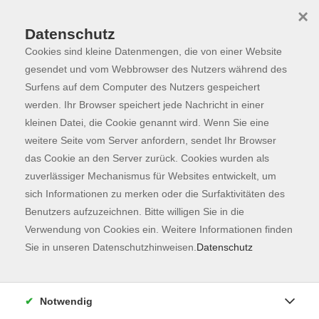
×
Datenschutz
Cookies sind kleine Datenmengen, die von einer Website
Skip to main content
You are here:
Programm
gesendet und vom Webbrowser des Nutzers während des
Surfens auf dem Computer des Nutzers gespeichert
werden. Ihr Browser speichert jede Nachricht in einer
kleinen Datei, die Cookie genannt wird. Wenn Sie eine
weitere Seite vom Server anfordern, sendet Ihr Browser
das Cookie an den Server zurück. Cookies wurden als
zuverlässiger Mechanismus für Websites entwickelt, um
sich Informationen zu merken oder die Surfaktivitäten des
Benutzers aufzuzeichnen. Bitte willigen Sie in die
Sie sind hier:
Verwendung von Cookies ein. Weitere Informationen finden
Karriere, EDV & Digitales
Karriere
Sie in unseren Datenschutzhinweisen.
Datenschutz
Abschlüsse
Ausbildung zur Fachkraft in bayerischen
Notwendig
Kindertageseinrichtungen