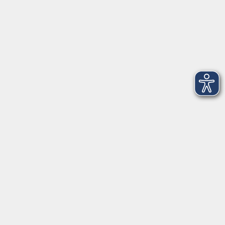
Kurstermine
39
1