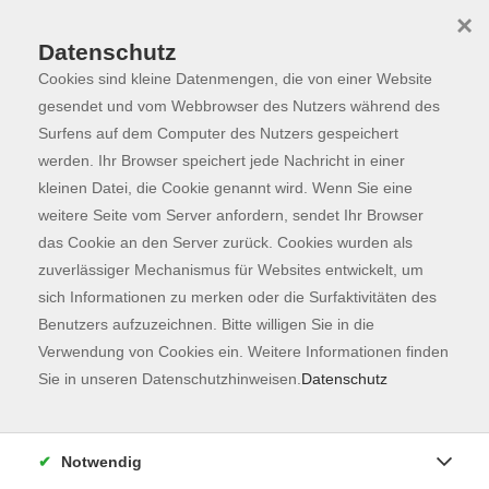
×
Datenschutz
Cookies sind kleine Datenmengen, die von einer Website
Skip to main content
You are here:
Programm
gesendet und vom Webbrowser des Nutzers während des
Surfens auf dem Computer des Nutzers gespeichert
werden. Ihr Browser speichert jede Nachricht in einer
kleinen Datei, die Cookie genannt wird. Wenn Sie eine
Der Kurs konnte nicht gefunden werden.
weitere Seite vom Server anfordern, sendet Ihr Browser
das Cookie an den Server zurück. Cookies wurden als
zuverlässiger Mechanismus für Websites entwickelt, um
Kontaktformular
sich Informationen zu merken oder die Surfaktivitäten des
Impressum
Benutzers aufzuzeichnen. Bitte willigen Sie in die
AGB
Verwendung von Cookies ein. Weitere Informationen finden
Sie in unseren Datenschutzhinweisen.
Datenschutz
Datenschutzerklärung
Sitemap
Widerruf
Notwendig