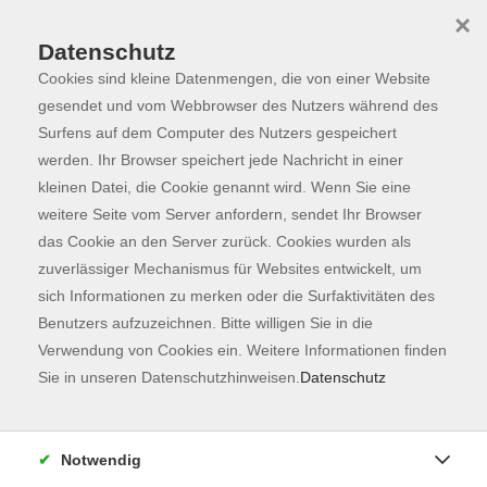
×
Datenschutz
Cookies sind kleine Datenmengen, die von einer Website
Skip to main content
You are here:
Programm
gesendet und vom Webbrowser des Nutzers während des
Surfens auf dem Computer des Nutzers gespeichert
werden. Ihr Browser speichert jede Nachricht in einer
kleinen Datei, die Cookie genannt wird. Wenn Sie eine
Der Kurs konnte nicht gefunden werden.
weitere Seite vom Server anfordern, sendet Ihr Browser
das Cookie an den Server zurück. Cookies wurden als
zuverlässiger Mechanismus für Websites entwickelt, um
Kontaktformular
sich Informationen zu merken oder die Surfaktivitäten des
Impressum
Benutzers aufzuzeichnen. Bitte willigen Sie in die
AGB
Verwendung von Cookies ein. Weitere Informationen finden
Sie in unseren Datenschutzhinweisen.
Datenschutz
Datenschutzerklärung
Sitemap
Widerruf
Notwendig