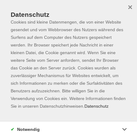
×
Datenschutz
Cookies sind kleine Datenmengen, die von einer Website
Skip to main content
You are here:
Programm
gesendet und vom Webbrowser des Nutzers während des
Surfens auf dem Computer des Nutzers gespeichert
werden. Ihr Browser speichert jede Nachricht in einer
kleinen Datei, die Cookie genannt wird. Wenn Sie eine
Der Kurs konnte nicht gefunden werden.
weitere Seite vom Server anfordern, sendet Ihr Browser
das Cookie an den Server zurück. Cookies wurden als
zuverlässiger Mechanismus für Websites entwickelt, um
Kontaktformular
sich Informationen zu merken oder die Surfaktivitäten des
Impressum
Benutzers aufzuzeichnen. Bitte willigen Sie in die
AGB
Verwendung von Cookies ein. Weitere Informationen finden
Sie in unseren Datenschutzhinweisen.
Datenschutz
Datenschutzerklärung
Sitemap
Widerruf
Notwendig