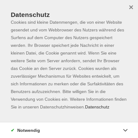
×
Datenschutz
Cookies sind kleine Datenmengen, die von einer Website
Skip to main content
You are here:
Programm
gesendet und vom Webbrowser des Nutzers während des
Surfens auf dem Computer des Nutzers gespeichert
werden. Ihr Browser speichert jede Nachricht in einer
kleinen Datei, die Cookie genannt wird. Wenn Sie eine
Der Kurs konnte nicht gefunden werden.
weitere Seite vom Server anfordern, sendet Ihr Browser
das Cookie an den Server zurück. Cookies wurden als
zuverlässiger Mechanismus für Websites entwickelt, um
Kontaktformular
sich Informationen zu merken oder die Surfaktivitäten des
Impressum
Benutzers aufzuzeichnen. Bitte willigen Sie in die
AGB
Verwendung von Cookies ein. Weitere Informationen finden
Sie in unseren Datenschutzhinweisen.
Datenschutz
Datenschutzerklärung
Sitemap
Widerruf
Notwendig