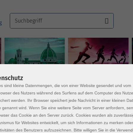
Sprachen
Gesundheit
enschutz
s sind kleine Datenmengen, die von einer Website gesendet und vom
owser des Nutzers während des Surfens auf dem Computer des Nutze
chert werden. Ihr Browser speichert jede Nachricht in einer kleinen Dat
 genannt wird. Wenn Sie eine weitere Seite vom Server anfordern, se
owser das Cookie an den Server zurück. Cookies wurden als zuverlässi
ismus für Websites entwickelt, um sich Informationen zu merken oder
tivitäten des Benutzers aufzuzeichnen. Bitte willigen Sie in die Verwen