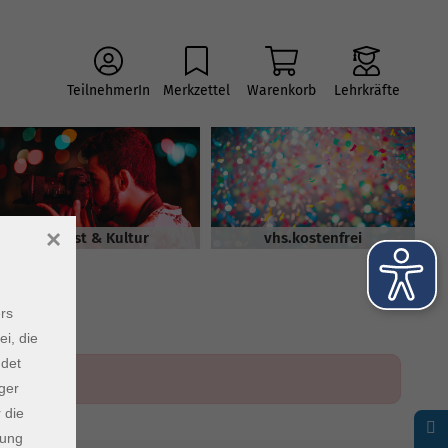
TeilnehmerIn
Merkzettel
Warenkorb
Lehrkräfte
×
Kunst & Kultur
vhs.kostenfrei
rs
ei, die
ndet
ger
 die
dung