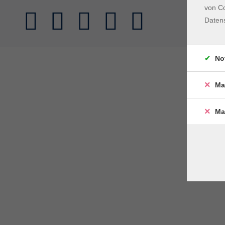
von Co
Daten
No
Ma
Ma