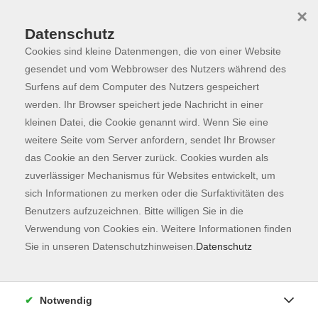
×
Datenschutz
Cookies sind kleine Datenmengen, die von einer Website
Skip to main content
You are here:
Programm
gesendet und vom Webbrowser des Nutzers während des
Surfens auf dem Computer des Nutzers gespeichert
werden. Ihr Browser speichert jede Nachricht in einer
kleinen Datei, die Cookie genannt wird. Wenn Sie eine
Der Kurs konnte nicht gefunden werden.
weitere Seite vom Server anfordern, sendet Ihr Browser
das Cookie an den Server zurück. Cookies wurden als
zuverlässiger Mechanismus für Websites entwickelt, um
Kontaktformular
sich Informationen zu merken oder die Surfaktivitäten des
Impressum
Benutzers aufzuzeichnen. Bitte willigen Sie in die
AGB
Verwendung von Cookies ein. Weitere Informationen finden
Sie in unseren Datenschutzhinweisen.
Datenschutz
Datenschutzerklärung
Sitemap
Widerruf
Notwendig