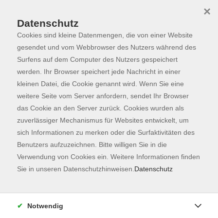
×
Datenschutz
Cookies sind kleine Datenmengen, die von einer Website
Skip to main content
You are here:
Programm
gesendet und vom Webbrowser des Nutzers während des
Surfens auf dem Computer des Nutzers gespeichert
werden. Ihr Browser speichert jede Nachricht in einer
kleinen Datei, die Cookie genannt wird. Wenn Sie eine
Der Kurs konnte nicht gefunden werden.
weitere Seite vom Server anfordern, sendet Ihr Browser
das Cookie an den Server zurück. Cookies wurden als
zuverlässiger Mechanismus für Websites entwickelt, um
Kontaktformular
sich Informationen zu merken oder die Surfaktivitäten des
Impressum
Benutzers aufzuzeichnen. Bitte willigen Sie in die
AGB
Verwendung von Cookies ein. Weitere Informationen finden
Sie in unseren Datenschutzhinweisen.
Datenschutz
Datenschutzerklärung
Sitemap
Widerruf
Notwendig