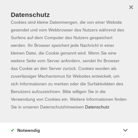
×
Datenschutz
Cookies sind kleine Datenmengen, die von einer Website
Skip to main content
You are here:
Programm
gesendet und vom Webbrowser des Nutzers während des
Surfens auf dem Computer des Nutzers gespeichert
werden. Ihr Browser speichert jede Nachricht in einer
kleinen Datei, die Cookie genannt wird. Wenn Sie eine
Der Kurs konnte nicht gefunden werden.
weitere Seite vom Server anfordern, sendet Ihr Browser
das Cookie an den Server zurück. Cookies wurden als
zuverlässiger Mechanismus für Websites entwickelt, um
Kontaktformular
sich Informationen zu merken oder die Surfaktivitäten des
Impressum
Benutzers aufzuzeichnen. Bitte willigen Sie in die
AGB
Verwendung von Cookies ein. Weitere Informationen finden
Sie in unseren Datenschutzhinweisen.
Datenschutz
Datenschutzerklärung
Sitemap
Widerruf
Notwendig