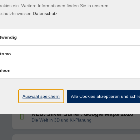
Internet, Smartphone und Co.
okies ein. Weitere Informationen finden Sie in unseren
schutzhinweisen.
Datenschutz
NEU: Silver Surfer: KI-Kreativwerkstatt
Bilder und Texte "zaubern"
twendig
Einzelsprechstunde rund um Computer,
tomo
Internet, Smartphone und Co.
ileon
Einzelsprechstunde rund um Computer,
Internet, Smartphone und Co.
Auswahl speichern
Alle Cookies akzeptieren und schl
NEU: Silver Surfer: Google Maps 2026
Die Welt in 3D und KI-Planung