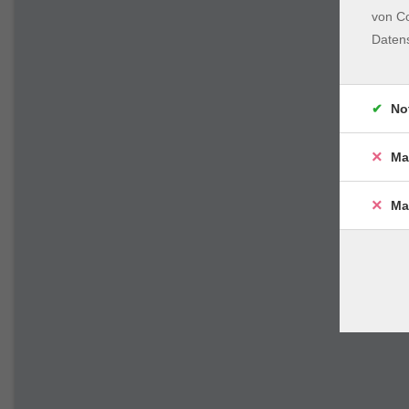
von Co
Daten
No
Ma
Ma