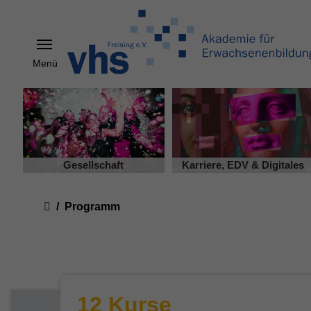
Menü
Skip to main content
Gesellschaft
Karriere, EDV & Digitales
You are here:
Programm
12 Kurse