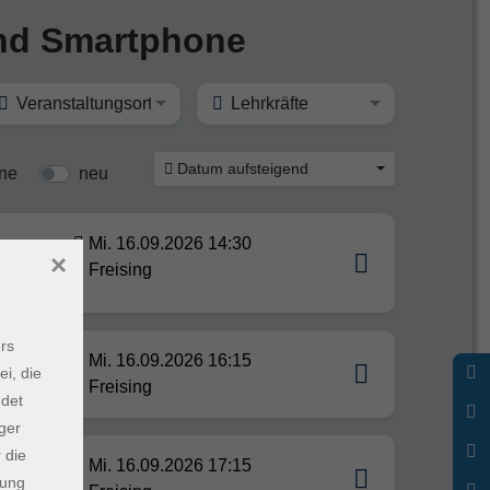
und Smartphone
Veranstaltungsort
Lehrkräfte
Datum aufsteigend
ine
neu
Mi. 16.09.2026 14:30
×
Freising
rs
Mi. 16.09.2026 16:15
ei, die
Freising
ndet
ger
 die
Mi. 16.09.2026 17:15
dung