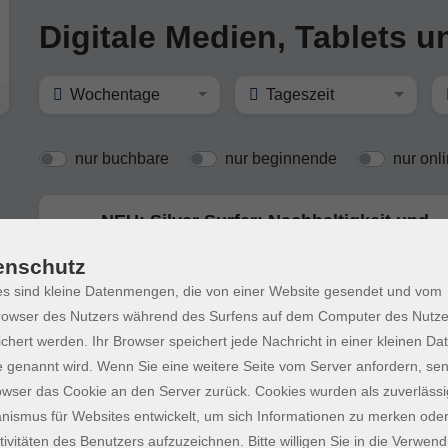
Digitale Medien, Tablets 
Wochentage
Tageszeit
nur buchbare
nur beginnende
nur onl
NEU: Silver Surfer: Nachhaltigkeit und
Ordnung
Digitale "Grundreinigung" für das Smartphone
enschutz
s sind kleine Datenmengen, die von einer Website gesendet und vom
owser des Nutzers während des Surfens auf dem Computer des Nutze
Einzelsprechstunde rund um Computer,
chert werden. Ihr Browser speichert jede Nachricht in einer kleinen Dat
Internet, Smartphone und Co.
 genannt wird. Wenn Sie eine weitere Seite vom Server anfordern, se
owser das Cookie an den Server zurück. Cookies wurden als zuverlässi
ismus für Websites entwickelt, um sich Informationen zu merken oder
Einzelsprechstunde rund um Computer,
tivitäten des Benutzers aufzuzeichnen. Bitte willigen Sie in die Verwen