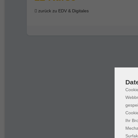
zurück zu EDV & Digitales
Dat
Cookie
Webbr
gespei
Cookie
Ihr Br
Mechan
Surfak