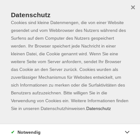
×
Datenschutz
Cookies sind kleine Datenmengen, die von einer Website
Skip to main content
You are here:
Programm
gesendet und vom Webbrowser des Nutzers während des
Surfens auf dem Computer des Nutzers gespeichert
werden. Ihr Browser speichert jede Nachricht in einer
kleinen Datei, die Cookie genannt wird. Wenn Sie eine
weitere Seite vom Server anfordern, sendet Ihr Browser
das Cookie an den Server zurück. Cookies wurden als
zuverlässiger Mechanismus für Websites entwickelt, um
sich Informationen zu merken oder die Surfaktivitäten des
Benutzers aufzuzeichnen. Bitte willigen Sie in die
Verwendung von Cookies ein. Weitere Informationen finden
32 Kurse
Sie in unseren Datenschutzhinweisen.
Datenschutz
zurück zu Karriere, EDV & Digitales
Kurse nach Themen
Notwendig
Silver Surfer - Reihe
4