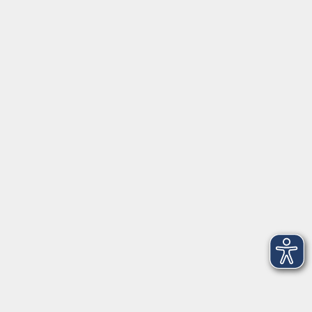
NEU: Weiterbildung zur Ergänzungskraft in
der Mini-Kita und Ergänzungskraft in
bayerischen Kindertageseinrichtungen
(Block B)
Do. 22.10.2026 18:30
Live Online
Einführung in die Buchführung - ONLINE
Do. 22.10.2026 20:00
Live Online
NEU: WordPress – einfach genial & genial
einfach - ONLINE