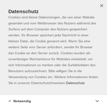
×
Datenschutz
Cookies sind kleine Datenmengen, die von einer Website
Skip to main content
You are here:
Programm
gesendet und vom Webbrowser des Nutzers während des
Surfens auf dem Computer des Nutzers gespeichert
werden. Ihr Browser speichert jede Nachricht in einer
kleinen Datei, die Cookie genannt wird. Wenn Sie eine
weitere Seite vom Server anfordern, sendet Ihr Browser
das Cookie an den Server zurück. Cookies wurden als
zuverlässiger Mechanismus für Websites entwickelt, um
sich Informationen zu merken oder die Surfaktivitäten des
Benutzers aufzuzeichnen. Bitte willigen Sie in die
Verwendung von Cookies ein. Weitere Informationen finden
60 Kurse
Sie in unseren Datenschutzhinweisen.
Datenschutz
zurück zu Fachbereiche
Kurse nach Themen
Notwendig
Karriere
33