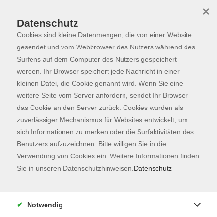
×
Datenschutz
Cookies sind kleine Datenmengen, die von einer Website
Skip to main content
You are here:
Programm
gesendet und vom Webbrowser des Nutzers während des
Surfens auf dem Computer des Nutzers gespeichert
werden. Ihr Browser speichert jede Nachricht in einer
kleinen Datei, die Cookie genannt wird. Wenn Sie eine
Der Kurs konnte nicht gefunden werden.
weitere Seite vom Server anfordern, sendet Ihr Browser
das Cookie an den Server zurück. Cookies wurden als
zuverlässiger Mechanismus für Websites entwickelt, um
Kontaktformular
sich Informationen zu merken oder die Surfaktivitäten des
Impressum
Benutzers aufzuzeichnen. Bitte willigen Sie in die
AGB
Verwendung von Cookies ein. Weitere Informationen finden
Sie in unseren Datenschutzhinweisen.
Datenschutz
Datenschutzerklärung
Sitemap
Widerruf
Notwendig