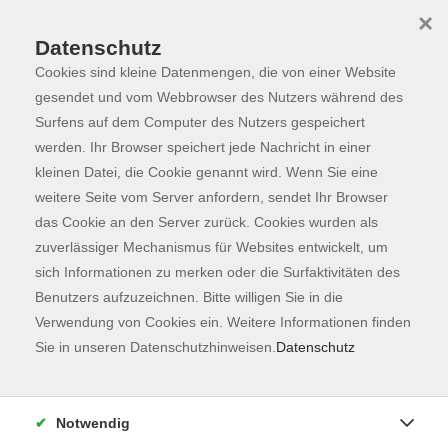
×
Datenschutz
Cookies sind kleine Datenmengen, die von einer Website
Skip to main content
You are here:
Programm
gesendet und vom Webbrowser des Nutzers während des
Surfens auf dem Computer des Nutzers gespeichert
werden. Ihr Browser speichert jede Nachricht in einer
kleinen Datei, die Cookie genannt wird. Wenn Sie eine
Der Kurs konnte nicht gefunden werden.
weitere Seite vom Server anfordern, sendet Ihr Browser
das Cookie an den Server zurück. Cookies wurden als
zuverlässiger Mechanismus für Websites entwickelt, um
Kontaktformular
sich Informationen zu merken oder die Surfaktivitäten des
Impressum
Benutzers aufzuzeichnen. Bitte willigen Sie in die
AGB
Verwendung von Cookies ein. Weitere Informationen finden
Sie in unseren Datenschutzhinweisen.
Datenschutz
Datenschutzerklärung
Sitemap
Widerruf
Notwendig