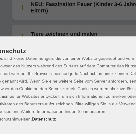
NEU: Faszination Feuer (Kinder 3-6 Jahr
Eltern)
Tiere zeichnen und malen
für Kinder (ab 9 Jahren)
enschutz
s sind kleine Datenmengen, die von einer Website gesendet und vom
NEU: Faszination Feuer (Kinder 6-12 Jah
owser des Nutzers während des Surfens auf dem Computer des Nutze
ohne Eltern)
chert werden. Ihr Browser speichert jede Nachricht in einer kleinen Dat
 genannt wird. Wenn Sie eine weitere Seite vom Server anfordern, se
owser das Cookie an den Server zurück. Cookies wurden als zuverlässi
Russisch für Kinder (4-6 Jahre) mit
ismus für Websites entwickelt, um sich Informationen zu merken oder
Vorkenntnissen
tivitäten des Benutzers aufzuzeichnen. Bitte willigen Sie in die Verwen
okies ein. Weitere Informationen finden Sie in unseren
schutzhinweisen.
Datenschutz
Russisch für Kinder (7-10 Jahre) mit
Vorkenntnissen