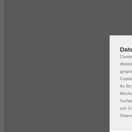
Dat
Cookie
Webbr
gespei
Cookie
Ihr Br
Mechan
Surfak
von Co
Daten