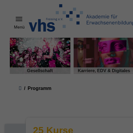
Menü
Skip to main content
Gesellschaft
Karriere, EDV & Digitales
You are here:
Programm
25 Kurse