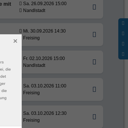
e mit
Sa. 26.09.2026 15:00
Nandlstadt
Mi. 30.09.2026 14:30
Freising
×
re
Fr. 02.10.2026 15:00
rs
Nandlstadt
ei, die
ndet
ger
Sa. 03.10.2026 11:00
 die
Freising
dung
Sa. 03.10.2026 12:30
Freising