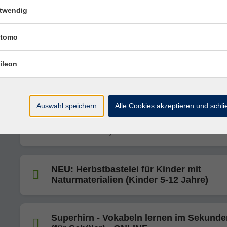
twendig
NEU: Die Kraft von Wurzeln und Rinden
Naturführung mit Workshop
tomo
ileon
Bilder gestalten wie große Künstler
Auswahl speichern
Alle Cookies akzeptieren und schl
10-Finger Computerschreiben für
SchülerInnen, StudentInnen und Erwac
NEU: Herbstbastelei für Kinder mit
Naturmaterialien (Kinder 5-12 Jahre)
Superhirn - Vokabeln lernen im Sekunde