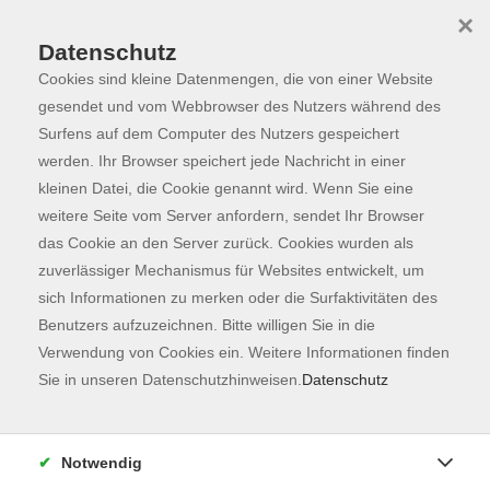
×
Datenschutz
Cookies sind kleine Datenmengen, die von einer Website
Skip to main content
You are here:
Programm
gesendet und vom Webbrowser des Nutzers während des
Surfens auf dem Computer des Nutzers gespeichert
werden. Ihr Browser speichert jede Nachricht in einer
kleinen Datei, die Cookie genannt wird. Wenn Sie eine
Der Kurs konnte nicht gefunden werden.
weitere Seite vom Server anfordern, sendet Ihr Browser
das Cookie an den Server zurück. Cookies wurden als
zuverlässiger Mechanismus für Websites entwickelt, um
Kontaktformular
sich Informationen zu merken oder die Surfaktivitäten des
Impressum
Benutzers aufzuzeichnen. Bitte willigen Sie in die
AGB
Verwendung von Cookies ein. Weitere Informationen finden
Sie in unseren Datenschutzhinweisen.
Datenschutz
Datenschutzerklärung
Sitemap
Widerruf
Notwendig